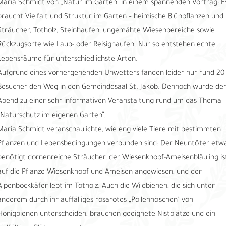
Maria Schmidt von „Natur im Garten“ in einem spannenden Vortrag: E
braucht Vielfalt und Struktur im Garten – heimische Blühpflanzen und
Sträucher, Totholz, Steinhaufen, ungemähte Wiesenbereiche sowie
Rückzugsorte wie Laub- oder Reisighaufen. Nur so entstehen echte
Lebensräume für unterschiedlichste Arten.
Aufgrund eines vorhergehenden Unwetters fanden leider nur rund 20
Besucher den Weg in den Gemeindesaal St. Jakob. Dennoch wurde de
Abend zu einer sehr informativen Veranstaltung rund um das Thema
„Naturschutz im eigenen Garten“.
Maria Schmidt veranschaulichte, wie eng viele Tiere mit bestimmten
Pflanzen und Lebensbedingungen verbunden sind: Der Neuntöter etw
benötigt dornenreiche Sträucher, der Wiesenknopf-Ameisenbläuling is
auf die Pflanze Wiesenknopf und Ameisen angewiesen, und der
Alpenbockkäfer lebt im Totholz. Auch die Wildbienen, die sich unter
anderem durch ihr auffälliges rosarotes „Pollenhöschen“ von
Honigbienen unterscheiden, brauchen geeignete Nistplätze und ein