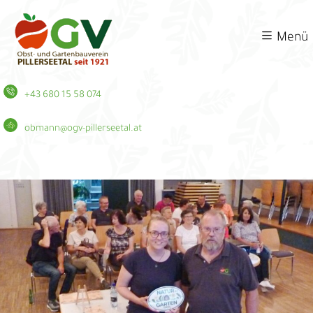
Menü
+43 680 15 58 074
obmann@ogv-pillerseetal.at