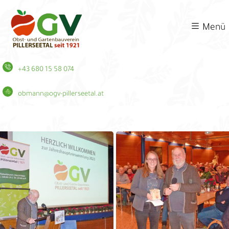
Menü
+43 680 15 58 074
obmann@ogv-pillerseetal.at